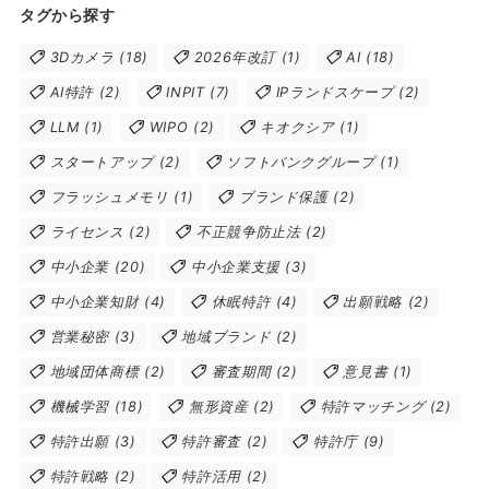
タグから探す
3Dカメラ
(18)
2026年改訂
(1)
AI
(18)
AI特許
(2)
INPIT
(7)
IPランドスケープ
(2)
LLM
(1)
WIPO
(2)
キオクシア
(1)
スタートアップ
(2)
ソフトバンクグループ
(1)
フラッシュメモリ
(1)
ブランド保護
(2)
ライセンス
(2)
不正競争防止法
(2)
中小企業
(20)
中小企業支援
(3)
中小企業知財
(4)
休眠特許
(4)
出願戦略
(2)
営業秘密
(3)
地域ブランド
(2)
地域団体商標
(2)
審査期間
(2)
意見書
(1)
機械学習
(18)
無形資産
(2)
特許マッチング
(2)
特許出願
(3)
特許審査
(2)
特許庁
(9)
特許戦略
(2)
特許活用
(2)