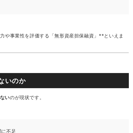
益力や事業性を評価する「無形資産担保融資」**といえま
ないのか
ない
のが現状です。
関に不足