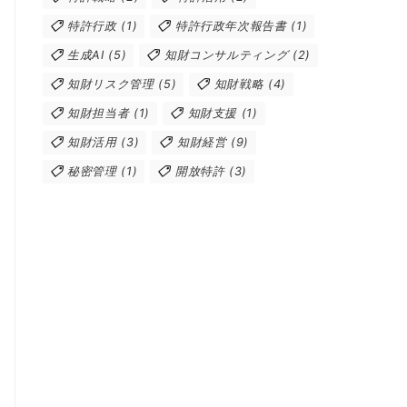
特許行政
(1)
特許行政年次報告書
(1)
生成AI
(5)
知財コンサルティング
(2)
知財リスク管理
(5)
知財戦略
(4)
知財担当者
(1)
知財支援
(1)
知財活用
(3)
知財経営
(9)
秘密管理
(1)
開放特許
(3)