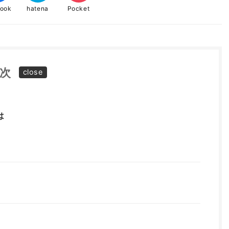
book
hatena
Pocket
次
は