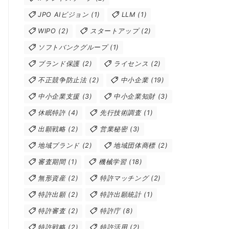
JPO AIビジョン
(1)
LLM
(1)
WIPO
(2)
スタートアップ
(2)
ソフトバンクグループ
(1)
ブランド保護
(2)
ライセンス
(2)
不正競争防止法
(2)
中小企業
(19)
中小企業支援
(3)
中小企業知財
(3)
休眠特許
(4)
先行技術調査
(1)
出願戦略
(2)
営業秘密
(3)
地域ブランド
(2)
地域団体商標
(2)
審査期間
(1)
機械学習
(18)
無形資産
(2)
特許マッチング
(2)
特許出願
(2)
特許出願統計
(1)
特許審査
(2)
特許庁
(8)
特許戦略
(2)
特許活用
(2)