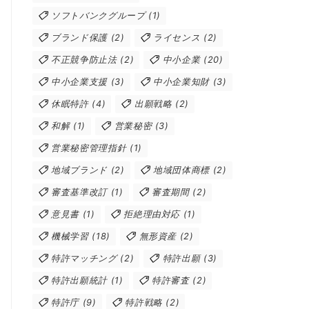
ソフトバンクグループ
(1)
ブランド保護
(2)
ライセンス
(2)
不正競争防止法
(2)
中小企業
(20)
中小企業支援
(3)
中小企業知財
(3)
休眠特許
(4)
出願戦略
(2)
和解
(1)
営業秘密
(3)
営業秘密管理指針
(1)
地域ブランド
(2)
地域団体商標
(2)
審査基準改訂
(1)
審査期間
(2)
意見書
(1)
拒絶理由対応
(1)
機械学習
(18)
無形資産
(2)
特許マッチング
(2)
特許出願
(3)
特許出願統計
(1)
特許審査
(2)
特許庁
(9)
特許戦略
(2)