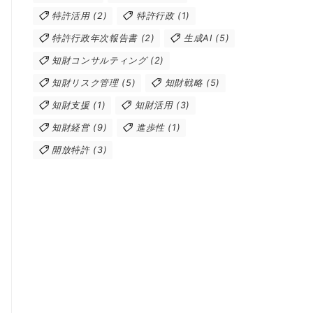
特許活用
(2)
特許行政
(1)
特許行政年次報告書
(2)
生成AI
(5)
知財コンサルティング
(2)
知財リスク管理
(5)
知財戦略
(5)
知財支援
(1)
知財活用
(3)
知財経営
(9)
進歩性
(1)
開放特許
(3)