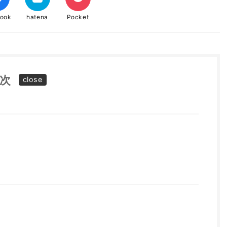
book
hatena
Pocket
次