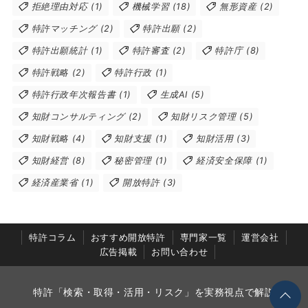
拒絶理由対応
(1)
機械学習
(18)
無形資産
(2)
特許マッチング
(2)
特許出願
(2)
特許出願統計
(1)
特許審査
(2)
特許庁
(8)
特許戦略
(2)
特許行政
(1)
特許行政年次報告書
(1)
生成AI
(5)
知財コンサルティング
(2)
知財リスク管理
(5)
知財戦略
(4)
知財支援
(1)
知財活用
(3)
知財経営
(8)
秘密管理
(1)
経済安全保障
(1)
経済産業省
(1)
開放特許
(3)
特許コラム
おすすめ開放特許
専門家一覧
運営会社
広告掲載
お問い合わせ
特許「検索・取得・活用・リスク」を実務視点で解説