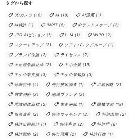
タグから探す
3Dカメラ
(18)
AI
(18)
AI活用
(1)
AI特許
(1)
INPIT
(6)
IPランドスケープ
(2)
JPO AIビジョン
(1)
LLM
(1)
WIPO
(2)
スタートアップ
(2)
ソフトバンクグループ
(1)
ブランド保護
(2)
ライセンス
(2)
不正競争防止法
(2)
中小企業
(19)
中小企業支援
(3)
中小企業知財
(3)
休眠特許
(4)
先行技術調査
(1)
出願戦略
(2)
営業秘密
(3)
地域ブランド
(2)
地域団体商標
(2)
審査期間
(1)
機械学習
(18)
無形資産
(2)
特許マッチング
(2)
特許出願
(2)
特許出願統計
(1)
特許審査
(2)
特許庁
(8)
特許戦略
(2)
特許活用
(2)
特許行政
(1)